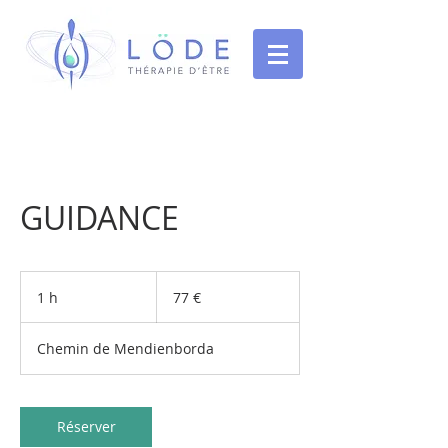
GUIDANCE
77
euros
1 h
1
77 €
Chemin de Mendienborda
Réserver