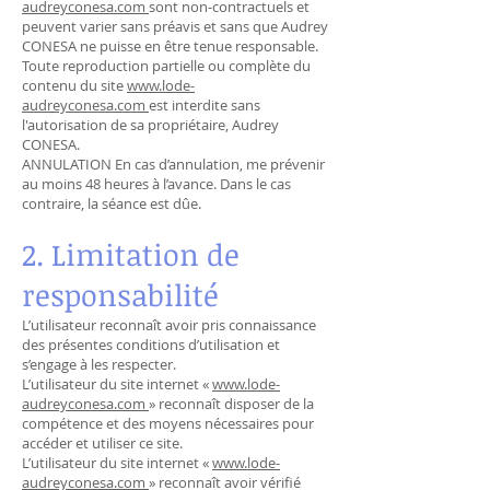
audreyconesa.com
sont non-contractuels et
peuvent varier sans préavis et sans que Audrey
CONESA ne puisse en être tenue responsable.
Toute reproduction partielle ou complète du
contenu du site
www.lode-
audreyconesa.com
est interdite sans
l'autorisation de sa propriétaire, Audrey
CONESA.
ANNULATION En cas d’annulation, me prévenir
au moins 48 heures à l’avance. Dans le cas
contraire, la séance est dûe.
2. Limitation de
responsabilité
L’utilisateur reconnaît avoir pris connaissance
des présentes conditions d’utilisation et
s’engage à les respecter.
L’utilisateur du site internet «
www.lode-
audreyconesa.com
» reconnaît disposer de la
compétence et des moyens nécessaires pour
accéder et utiliser ce site.
L’utilisateur du site internet «
www.lode-
audreyconesa.com
» reconnaît avoir vérifié