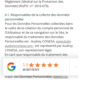
Règlement Général sur la Protection des
Données (RGPD : n°
2016-679)
.
6.1. Responsables de la collecte des données
personnelles
Pour les Données Personnelles collectées dans
le cadre de la création du compte personnel de
l’Utilisateur et de sa navigation sur le Site, le
responsable du traitement des Données
Personnelles est : Audrey CONESA.
www.lode-
audreyconesa.com
. est représenté par Audrey
CONESA, son représentant légal.
En tant que responsable du traitement des
données qu’il collecte,
www.lode-
audreyconesa.com
s’engage à respecter le
cadre des dispositions légales en vigueur.
Chaque fois que
www.lode-audreyconesa.com
traite des Données Personnelles,
www.lode-
audreyconesa.com
. prend toutes les mesures
raisonnables pour s’assurer de l’exactitude et
de la pertinence des Données Personnelles au
regard des finalités pour lesquelles
www.lode-
audreyconesa.com
les traite.
6.2. Finalité des données collectées