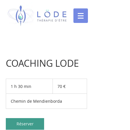
COACHING LODE
70
euros
1 h 30 min
1
70 €
3
0
Chemin de Mendienborda
m
i
n
Réserver