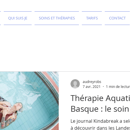
QUI SUIS JE
SOINS ET THÉRAPIES
TARIFS
CONTACT
audreyrobs
7 avr. 2021
1 min de lectu
Thérapie Aquat
Basque : le soi
Le journal Kindabreak a sel
à découvrir dans les Lande