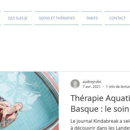
QUI SUIS JE
SOINS ET THÉRAPIES
TARIFS
CONTACT
audreyrobs
7 avr. 2021
1 min de lectu
Thérapie Aquat
Basque : le soi
Le journal Kindabreak a sel
à découvrir dans les Lande